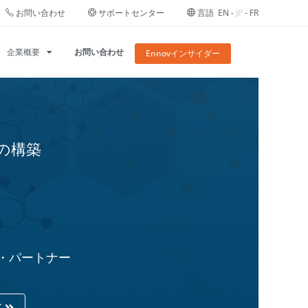
お問い合わせ
サポートセンター
言語
EN
-
JP
-
FR
企業概要
お問い合わせ
Ennovインサイダー
の構築
・パートナー
く