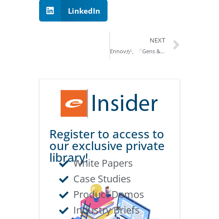
LinkedIn
NEXT
Ennovが、「Gens & Associates 2018 World Class RIM Study」に選ばれる
Register to access to
our exclusive private
library!
White Papers
Case Studies
Product Demos
Industry Briefs