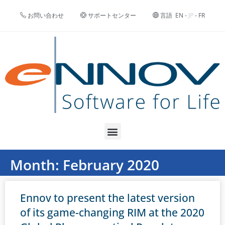
お問い合わせ
サポートセンター
言語
EN
-
JP
-
FR
Month: February 2020
Ennov to present the latest version
of its game-changing RIM at the 2020