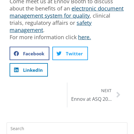
Come meet us at Ennov Booth to discuss
about the benefits of an
electronic document
management system for quality
, clinical
trials, regulatory affairs or
safety
management
.
For more information click
here.
Facebook
Twitter
LinkedIn
NEXT
Ennov at ASQ 2015 – World Conference on Quality & Improvement